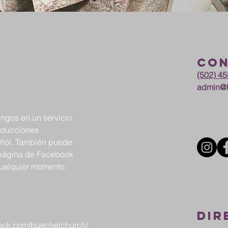
Co
(502) 4
admin@b
gos en un servicio
raducciones
añol. También puede
 página de Facebook
cualquier momento.
DIR
book.com/buechelchurch/