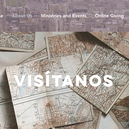
e
About Us
Ministries and Events
Online Giving
Visítanos