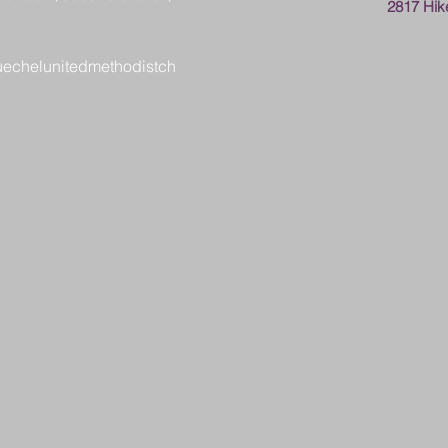
2817 Hike
uechelunitedmethodistch