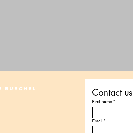
e Buechel
Contact us
First name
*
n
Email
*