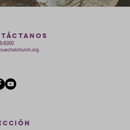
ntáctanos
58-6300
uechelchurch.org
ECCIÓN