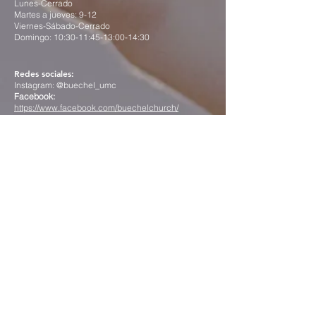
Lunes-Cerrado
Martes a jueves: 9-12
Viernes-Sábado-Cerrado
Domingo: 10:30-11:45-13:00-14:30
Redes sociales:
Instagram: @buechel_umc
Facebook:
https://www.facebook.com/buechelchurch/
Contact us
First name
*
Last name
*
Email
*