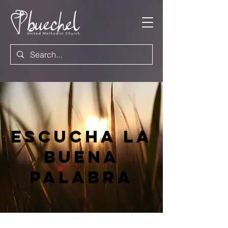
Escucha la
buena
palabra