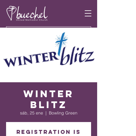
Winter
Blitz
sáb, 25 ene
  |  
Bowling Green
Registration is