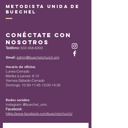
Metodista Unida de
Buechel
Conéctate con
nosotros
Teléfono:
502-458-6300
Gmail:
admin@buechelchurch.org
Horario de oficina:
Lunes-Cerrado
Martes a jueves: 9-12
Viernes-Sábado-Cerrado
Domingo: 10:30-11:45-13:00-14:30
Redes sociales:
Instagram: @buechel_umc
Facebook:
https://www.facebook.com/buechelchurch/