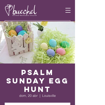
Psalm
Sunday Egg
Hunt
dom, 20 abr
  |  
Louisville