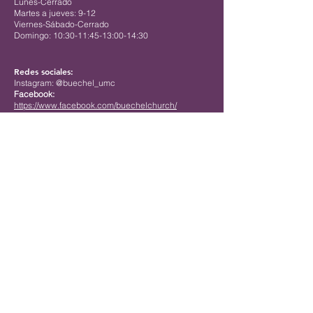
Lunes-Cerrado
Martes a jueves: 9-12
Viernes-Sábado-Cerrado
Domingo: 10:30-11:45-13:00-14:30
Redes sociales:
Instagram: @buechel_umc
Facebook:
https://www.facebook.com/buechelchurch/
Contact us
First name
*
Last name
*
Email
*