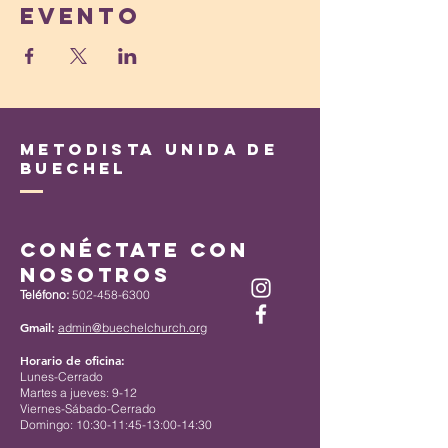
evento
Metodista Unida de
Buechel
Conéctate con
nosotros
Teléfono:
502-458-6300
Gmail:
admin@buechelchurch.org
Horario de oficina:
Lunes-Cerrado
Martes a jueves: 9-12
Viernes-Sábado-Cerrado
Domingo: 10:30-11:45-13:00-14:30