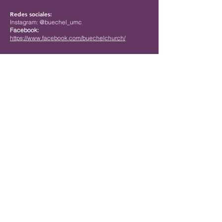
Redes sociales:
Instagram: @buechel_umc
Facebook:
https://www.facebook.com/buechelchurch/
Contact us
First name
*
Last name
*
Email
*
Phone
Write a message