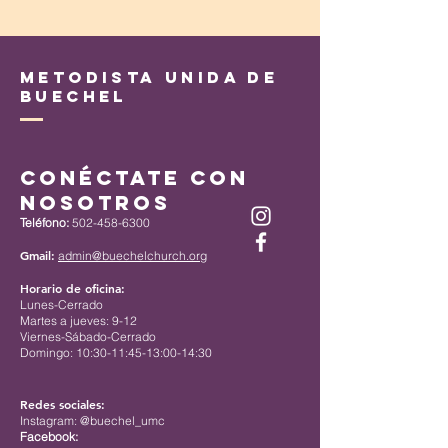
Metodista Unida de
Buechel
Conéctate con
nosotros
Teléfono:
502-458-6300
Gmail:
admin@buechelchurch.org
Horario de oficina:
Lunes-Cerrado
Martes a jueves: 9-12
Viernes-Sábado-Cerrado
Domingo: 10:30-11:45-13:00-14:30
Redes sociales:
Instagram: @buechel_umc
Facebook: