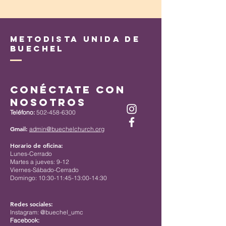
Metodista Unida de
Buechel
Conéctate con
nosotros
Teléfono:
502-458-6300
Gmail:
admin@buechelchurch.org
Horario de oficina:
Lunes-Cerrado
Martes a jueves: 9-12
Viernes-Sábado-Cerrado
Domingo: 10:30-11:45-13:00-14:30
Redes sociales:
Instagram: @buechel_umc
Facebook: