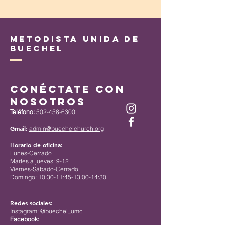
Metodista Unida de
Buechel
Conéctate con
nosotros
Teléfono:
502-458-6300
Gmail:
admin@buechelchurch.org
Horario de oficina:
Lunes-Cerrado
Martes a jueves: 9-12
Viernes-Sábado-Cerrado
Domingo: 10:30-11:45-13:00-14:30
Redes sociales:
Instagram: @buechel_umc
Facebook: